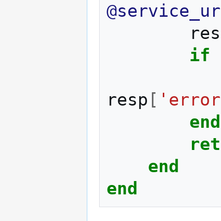
@service_ur
res
if
resp
[
'error
end
ret
end
end