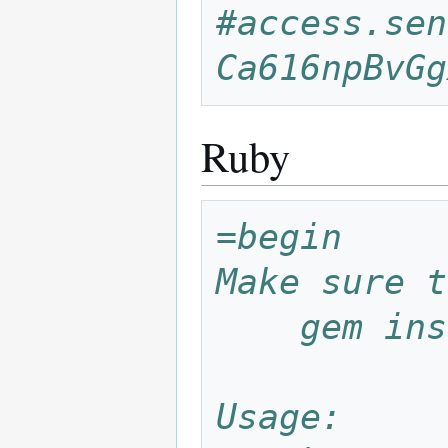
#access.sen
Ca616npBvGg
Ruby
=begin
Make sure t
    gem 
Usage: