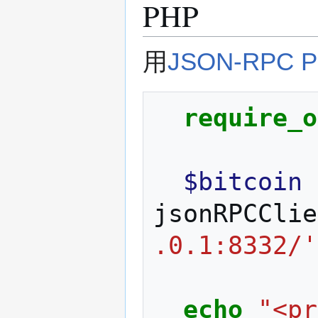
PHP
用
JSON-RPC 
require_o
$bitcoin
jsonRPCClie
.0.1:8332/'
echo
"<pr