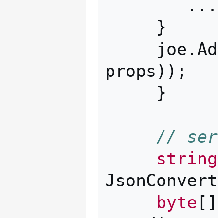
...
}
joe
.
Ad
props
));
}
// ser
string
JsonConvert
byte
[]