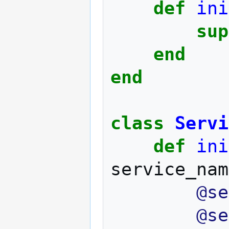
def
ini
sup
end
end
class
Servi
def
ini
service_nam
@se
@se