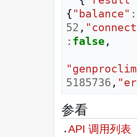
{
"result"
{
"balance"
:
52
,
"connect
:
false
,
"genproclim
5185736
,
"er
参看
API 调用列表