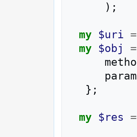
);
my
$uri
=
my
$obj
=
metho
param
};
my
$res
=