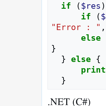
if
(
$res
)
if
(
$
"Error : "
,
else
}
}
else
{
print
}
.NET (C#)