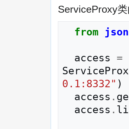
ServiceP
from
json
access
=
ServiceProx
0.1:8332"
)
access
.
ge
access
.
li