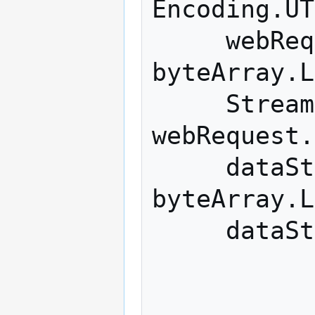
Encoding
.
UT
webReq
byteArray
.
L
Stream
webRequest
.
dataSt
byteArray
.
L
dataSt