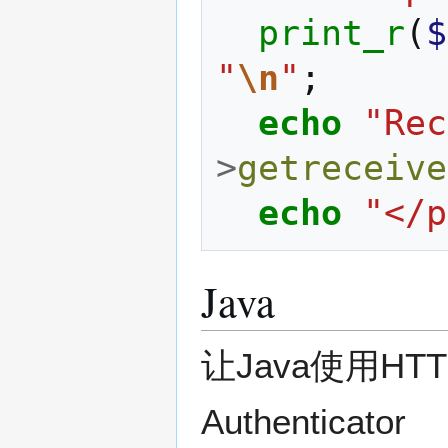
print_r
(
$
"
\n
"
;
echo
"Rec
>
getreceive
echo
"</p
Java
让Java使用HT
Authenticator