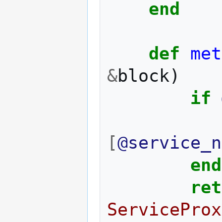
end
def
met
&
block
)
if
[
@service_n
end
ret
ServiceProx