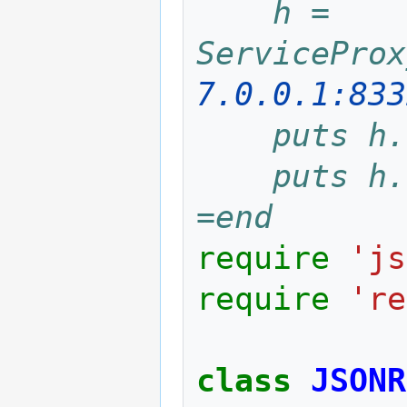
    h = 
ServiceProx
7.0.0.1:833
    puts
    put
=end
require
'js
require
're
class
JSONR