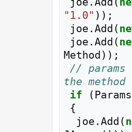
joe
.
Add
(
ne
"1.0"
));
joe
.
Add
(
ne
joe
.
Add
(
ne
Method
));
// params 
the method 
if
(
Params
{
joe
.
Add
(
n