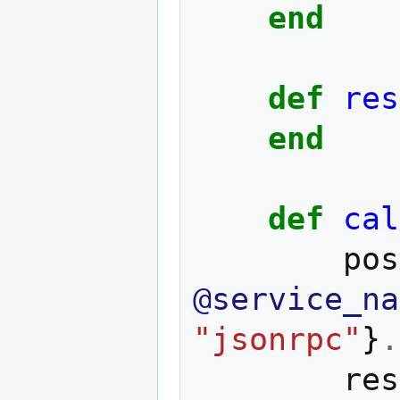
end
def
res
end
def
cal
pos
@service_na
"jsonrpc"
}
.
res