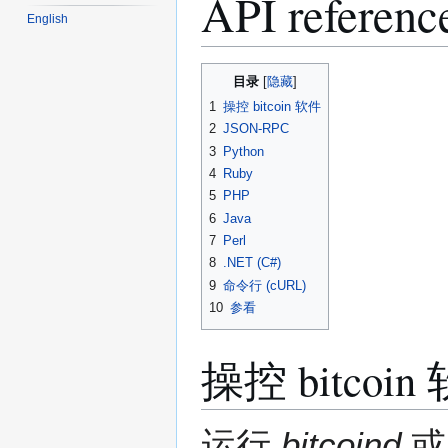
API referen
English
跳
跳
目录
转
转
1
操控 bitcoin 软件
到
到
2
JSON-RPC
导
搜
3
Python
航
索
4
Ruby
5
PHP
6
Java
7
Perl
8
.NET (C#)
9
命令行 (cURL)
10
参看
操控 bitcoin
运行
bitcoind