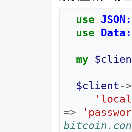
use
JSON:
use
Data:
my
$clien
$client
->
'local
=>
'passwor
bitcoin.con