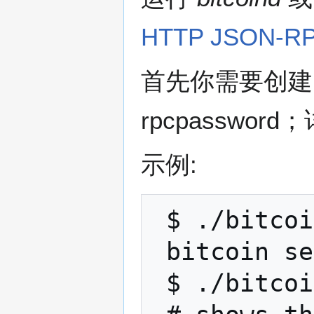
HTTP JSON-R
首先你需要创建bit
rpcpasswor
示例:
 $ ./bitcoind

 bitcoin server starting

 $ ./bitcoind help
