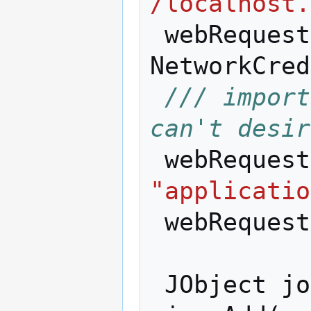
/localhost.
webRequest
NetworkCred
/// import
can't desir
webRequest
"applicatio
webRequest
JObject
jo