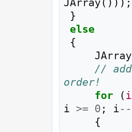
JArray
()));
}
else
{
JArray
// add
order!
for
(
i
i
>=
0
;
i
--
{