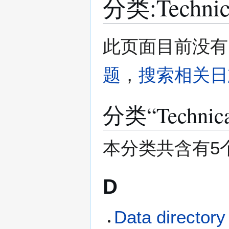
分类
:
Technic
跳
跳
此页面目前没有
转
转
到
到
题
，
搜索相关日
导
搜
航
索
分类“Techni
本分类共含有5
D
Data directory