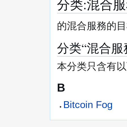
分类
:
混合服
跳
跳
的混合服務的目
转
转
到
到
导
搜
分类“混合服
航
索
本分类只含有以
B
Bitcoin Fog