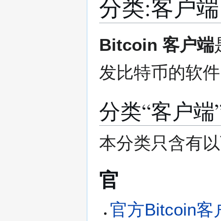
分类
:
客户端
跳
跳
Bitcoin 客户端
转
转
到
到
发比特币的软件
导
搜
航
索
分类“客户端
本分类只含有以
官
官方Bitcoin