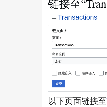
链接至“Tran
←
Transactions
跳
跳
链入页面
转
转
页面：
到
到
导
搜
航
索
命名空间：
所有
隐藏嵌入
隐藏链入
提交
以下页面链接至