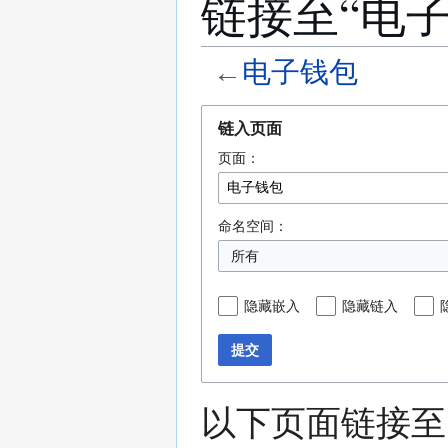
链接至“电
←
电子钱包
跳
跳
链入页面
转
转
页面：
到
到
导
搜
航
索
命名空间：
所有
隐藏嵌入
隐藏链入
提交
以下页面链接至