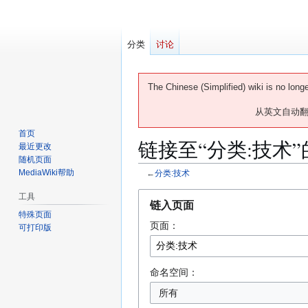
分类
讨论
The Chinese (Simplified) wiki is no long
从英文自动
首页
链接至“分类:技术
最近更改
随机页面
MediaWiki帮助
←
分类:技术
跳
跳
工具
链入页面
转
转
特殊页面
页面：
到
到
可打印版
导
搜
航
索
命名空间：
所有