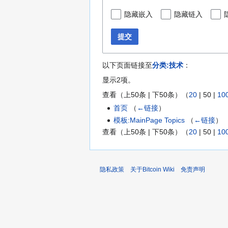
隐藏嵌入
隐藏链入
提交
以下页面链接至
分类:技术
：
显示2项。
查看（
上50条
|
下50条
）（
20
|
50
|
10
首页
（
←链接
）
模板:MainPage Topics
（
←链接
）
查看（
上50条
|
下50条
）（
20
|
50
|
10
隐私政策
关于Bitcoin Wiki
免责声明