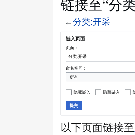
链接至“分类
←
分类:开采
跳
跳
链入页面
转
转
页面：
到
到
导
搜
航
索
命名空间：
所有
隐藏嵌入
隐藏链入
提交
以下页面链接至