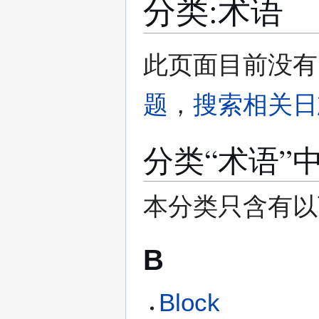
分类
:
术语
跳
跳
此页面目前没有
转
转
到
到
题
，
搜索相关日
导
搜
航
索
分类“术语”
本分类只含有以
B
Block