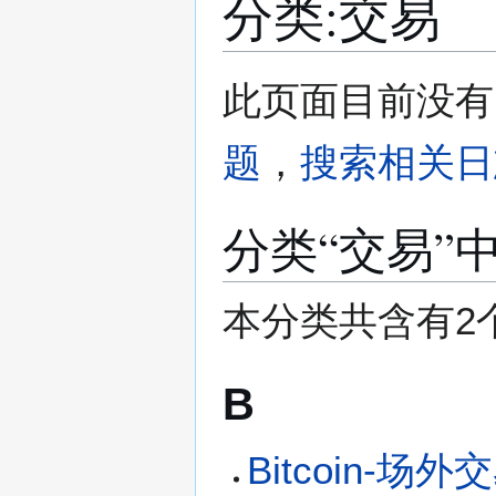
分类
:
交易
跳
跳
此页面目前没有
转
转
到
到
题
，
搜索相关日
导
搜
航
索
分类“交易”
本分类共含有2
B
Bitcoin-场外