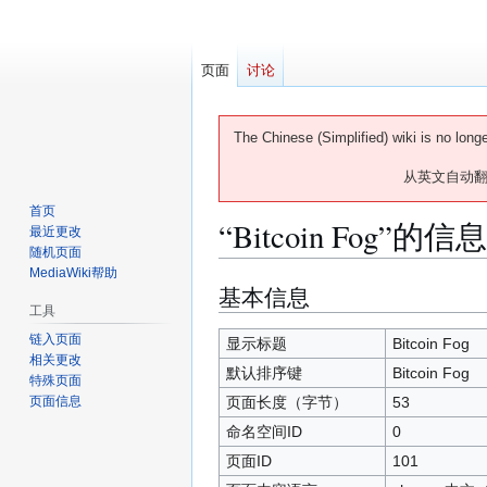
页面
讨论
The Chinese (Simplified) wiki is no long
从英文自动
首页
“Bitcoin Fog”的信息
最近更改
随机页面
MediaWiki帮助
基本信息
跳
跳
工具
转
转
到
到
链入页面
显示标题
Bitcoin Fog
相关更改
导
搜
默认排序键
Bitcoin Fog
特殊页面
航
索
页面长度（字节）
53
页面信息
命名空间ID
0
页面ID
101