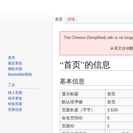
首页
讨论
The Chinese (Simplified) wiki is no long
从英文自动
首页
“首页”的信息
最近更改
随机页面
MediaWiki帮助
基本信息
跳
跳
工具
转
转
到
到
链入页面
显示标题
首页
相关更改
导
搜
默认排序键
首页
特殊页面
航
索
页面长度（字节）
3,525
页面信息
命名空间ID
0
页面ID
1