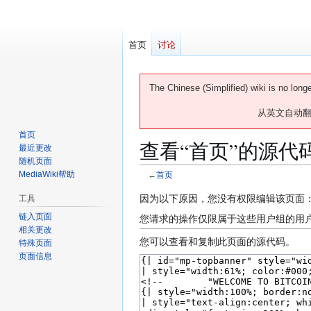
首页
讨论
The Chinese (Simplified) wiki is no long
从英文自动
首页
查看“︁首页”︁的源代
最近更改
随机页面
MediaWiki帮助
←
首页
跳
跳
因为以下原因，您没有权限编辑该页面
工具
转
转
链入页面
您请求的操作仅限属于这些用户组的用
到
到
相关更改
您可以查看和复制此页面的源代码。
特殊页面
导
搜
页面信息
航
索