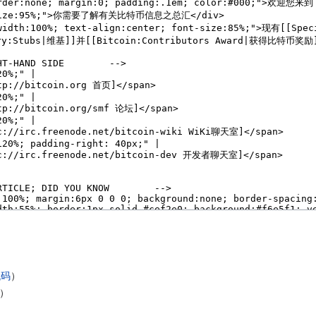
​
​
代码
）​
）​