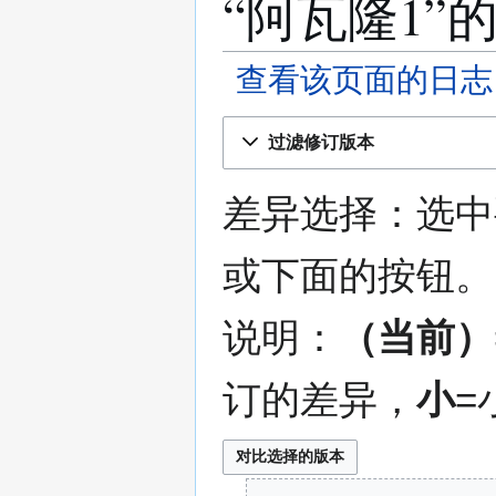
“阿瓦隆1”
查看该页面的日志
跳
跳
过滤修订版本
转
转
到
到
导
搜
差异选择：选中
航
索
或下面的按钮。
说明：
（当前）
订的差异，
小
=