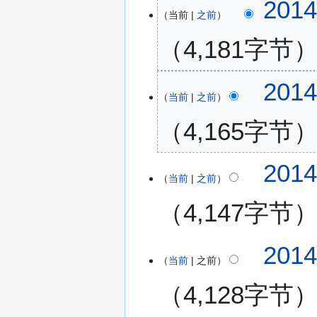
2
201
当前
之前
0
1
4,181字节
4
年
无
3
201
编
月
当前
之前
辑
2
4,165字节
摘
1
要
日
(
无
201
星
编
当前
之前
期
辑
五
4,147字节
摘
)
要
无
201
编
当前
之前
辑
4,128字节
摘
要