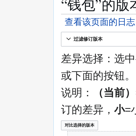
“钱包”的版
查看该页面的日志
跳
跳
过滤修订版本
转
转
到
到
导
搜
差异选择：选中
航
索
或下面的按钮。
说明：
（当前）
订的差异，
小
=