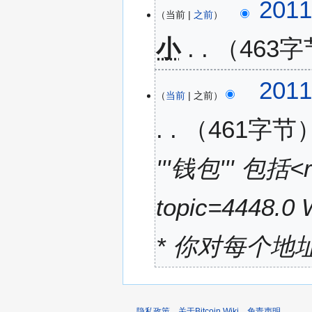
2
201
当前
之前
0
1
小
463字
1
年
无
5
201
编
月
当前
之前
辑
2
461字节
摘
8
要
日
(
'''钱包''' 包括<re
星
期
topic=4448.0 W
六
)
* 你对每个地址
隐私政策
关于Bitcoin Wiki
免责声明