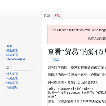
页面
讨论
The Chinese (Simplified) wiki is no long
从英文自动
首页
查看“︁贸易”︁的源代
最近更改
随机页面
MediaWiki帮助
←
贸易
跳
跳
因为以下原因，您没有权限编辑该页面
工具
转
转
链入页面
您请求的操作仅限属于这些用户组的用
到
到
相关更改
您可以查看和复制此页面的源代码。
特殊页面
导
搜
页面信息
航
索