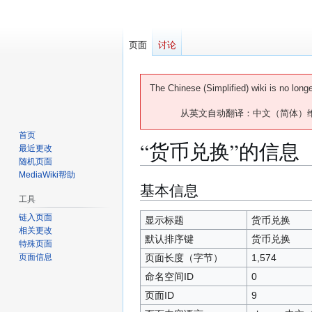
页面
讨论
The Chinese (Simplified) wiki is no long
从英文自动翻译：中文（简体）
首页
“货币兑换”的信息
最近更改
随机页面
MediaWiki帮助
基本信息
跳
跳
工具
转
转
到
到
链入页面
显示标题
货币兑换
相关更改
导
搜
默认排序键
货币兑换
特殊页面
航
索
页面长度（字节）
1,574
页面信息
命名空间ID
0
页面ID
9