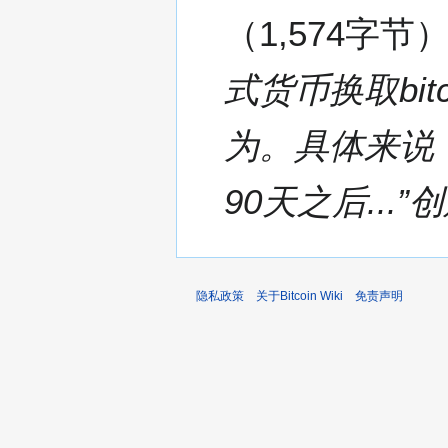
1
1,574字节
1
年
2
式货币换取bi
月
2
为。具体来说，
3
日
(
90天之后...
星
期
三
)
隐私政策
关于Bitcoin Wiki
免责声明