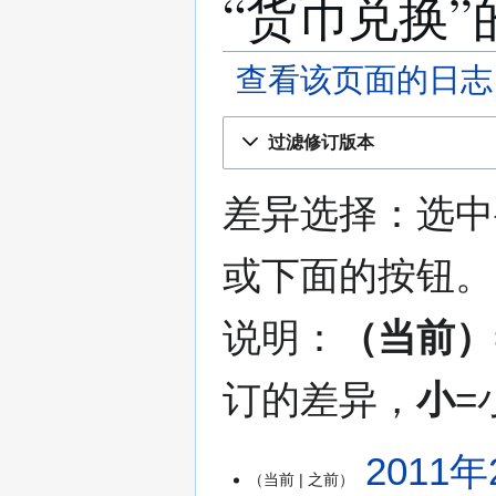
“货币兑换
查看该页面的日志
跳
跳
过滤修订版本
转
转
到
到
导
搜
差异选择：选中
航
索
或下面的按钮。
说明：
（当前）
订的差异，
小
=
2
2011年
当前
之前
0