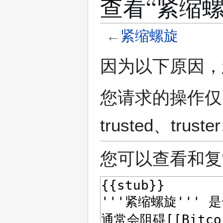
查看“︁紧缩
←
紧缩螺旋
跳
跳
因为以下原因，
转
转
到
到
导
搜
您请求的操作仅
航
索
trusted、​truster
您可以查看和复