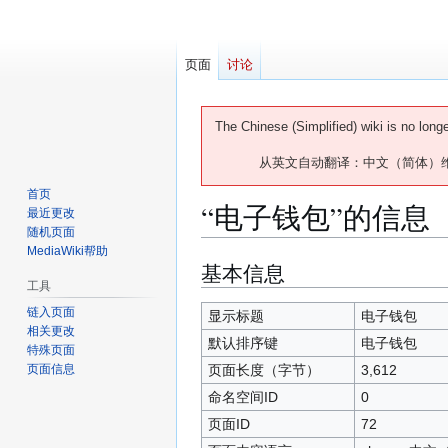
页面
讨论
The Chinese (Simplified) wiki is no long
从英文自动翻译：中文（简体）
首页
“电子钱包”的信息
最近更改
随机页面
MediaWiki帮助
基本信息
跳
跳
工具
转
转
到
到
链入页面
显示标题
电子钱包
相关更改
导
搜
默认排序键
电子钱包
特殊页面
航
索
页面长度（字节）
3,612
页面信息
命名空间ID
0
页面ID
72