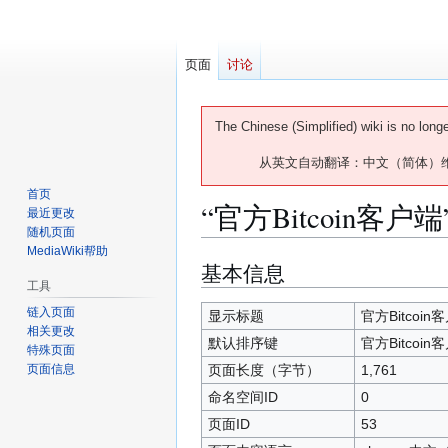
页面
讨论
The Chinese (Simplified) wiki is no long
从英文自动翻译：中文（简体）
首页
“官方Bitcoin客户
最近更改
随机页面
MediaWiki帮助
基本信息
跳
跳
工具
转
转
到
到
链入页面
显示标题
官方Bitcoin
相关更改
导
搜
默认排序键
官方Bitcoin
特殊页面
航
索
页面长度（字节）
1,761
页面信息
命名空间ID
0
页面ID
53