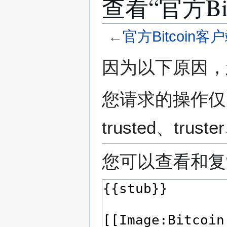
查看“︁官方B
←
官方Bitcoin客
跳
跳
因为以下原因，
转
转
到
到
导
搜
您请求的操作仅
航
索
trusted、​truster
您可以查看和复